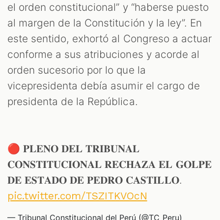
el orden constitucional” y “haberse puesto
al margen de la Constitución y la ley”. En
este sentido, exhortó al Congreso a actuar
conforme a sus atribuciones y acorde al
orden sucesorio por lo que la
vicepresidenta debía asumir el cargo de
presidenta de la República.
🔴 𝐏𝐋𝐄𝐍𝐎 𝐃𝐄𝐋 𝐓𝐑𝐈𝐁𝐔𝐍𝐀𝐋
𝐂𝐎𝐍𝐒𝐓𝐈𝐓𝐔𝐂𝐈𝐎𝐍𝐀𝐋 𝐑𝐄𝐂𝐇𝐀𝐙𝐀 𝐄𝐋 𝐆𝐎𝐋𝐏𝐄
𝐃𝐄 𝐄𝐒𝐓𝐀𝐃𝐎 𝐃𝐄 𝐏𝐄𝐃𝐑𝐎 𝐂𝐀𝐒𝐓𝐈𝐋𝐋𝐎.
pic.twitter.com/TSZITKVOcN
— Tribunal Constitucional del Perú (@TC_Peru)