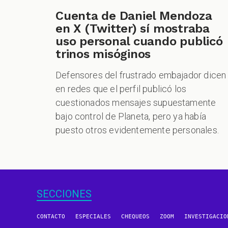
Cuenta de Daniel Mendoza
en X (Twitter) sí mostraba
uso personal cuando publicó
trinos misóginos
Defensores del frustrado embajador dicen
en redes que el perfil publicó los
cuestionados mensajes supuestamente
bajo control de Planeta, pero ya había
puesto otros evidentemente personales.
SECCIONES
CONTACTO
ESPECIALES
CHEQUEOS
ZOOM
INVESTIGACIO