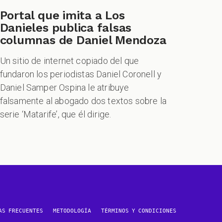
Portal que imita a Los
Danieles publica falsas
columnas de Daniel Mendoza
Un sitio de internet copiado del que
fundaron los periodistas Daniel Coronell y
Daniel Samper Ospina le atribuye
falsamente al abogado dos textos sobre la
serie ‘Matarife’, que él dirige.
AS FRECUENTES
METODOLOGÍA
TÉRMINOS Y CONDICIONES