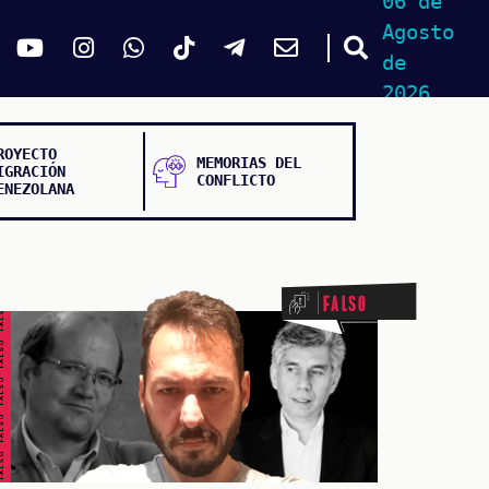
06 de
Agosto
de
2026
ROYECTO
MEMORIAS DEL
IGRACIÓN
CONFLICTO
ENEZOLANA
ALSO FALSO FALSO FALSO
Falso