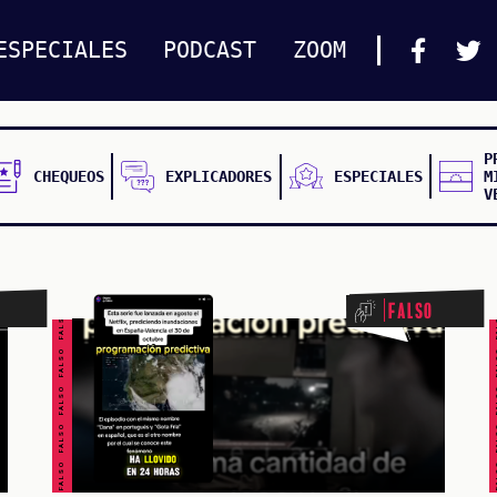
ESPECIALES
PODCAST
ZOOM
P
CHEQUEOS
EXPLICADORES
ESPECIALES
M
V
FALSO FALSO FALSO FALSO FALSO FALSO FALSO
FALSO FALSO FALSO F
Falso