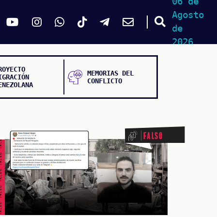
06 de
Agosto
de
2026
ROYECTO
MEMORIAS DEL
IGRACIÓN
CONFLICTO
ENEZOLANA
ALSO FALSO FALSO FALSO
Falso