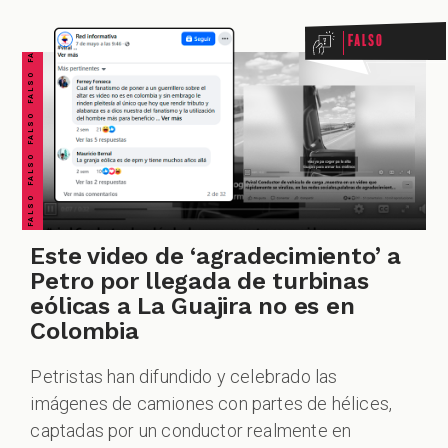
FALSO FALSO FALSO FALSO FALSO FALSO FALSO
Falso
ACIONES
ECIALES
Este video de ‘agradecimiento’ a
Petro por llegada de turbinas
eólicas a La Guajira no es en
Colombia
Petristas han difundido y celebrado las
imágenes de camiones con partes de hélices,
PODCAST
captadas por un conductor realmente en