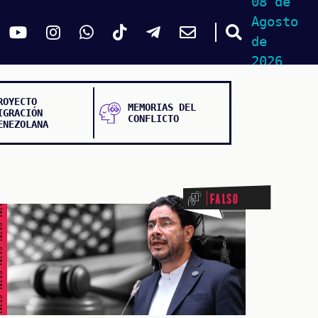
08 de
Agosto
de
2026
ROYECTO
MEMORIAS DEL
IGRACIÓN
CONFLICTO
ENEZOLANA
ALSO FALSO FALSO FALSO
Falso