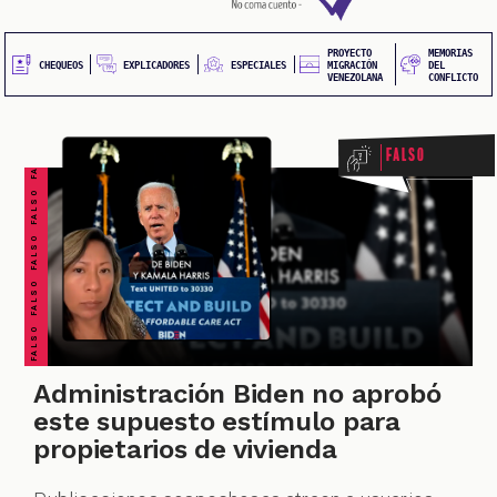
20
principal
UEOS
PROYECTO
MEMORIAS
FALSO FALSO FALSO FALSO FALSO FALSO FALSO
EXPLICADORES
CHEQUEOS
ESPECIALES
MIGRACIÓN
DEL
VENEZOLANA
CONFLICTO
Falso
ONES
Administración Biden no aprobó
este supuesto estímulo para
propietarios de vivienda