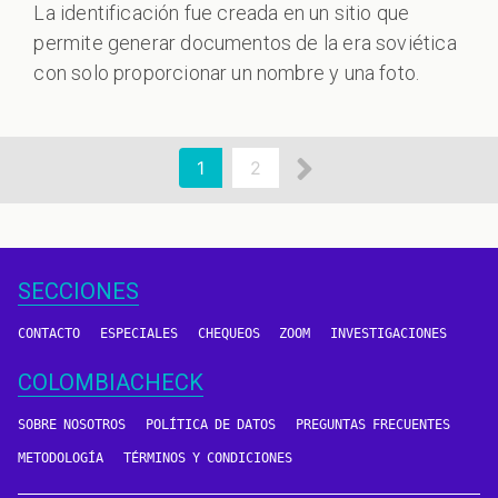
La identificación fue creada en un sitio que
permite generar documentos de la era soviética
con solo proporcionar un nombre y una foto.
aginación
Siguiente
Página
1
Page
2
actual
página
SECCIONES
CONTACTO
ESPECIALES
CHEQUEOS
ZOOM
INVESTIGACIONES
COLOMBIACHECK
SOBRE NOSOTROS
POLÍTICA DE DATOS
PREGUNTAS FRECUENTES
METODOLOGÍA
TÉRMINOS Y CONDICIONES