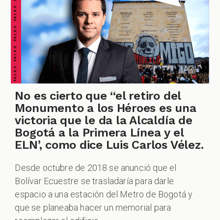
FALSO FALSO FALSO FALSO FALSO FALSO FALSO
CHEQUEO MÚLTIPLE CHEQUEO MÚLTIPLE CHEQUEO MÚLTIPLE CHEQUEO MÚLTIPLE CHEQUEO MÚLTIPLE CHEQUEO MÚLTIPLE CHEQUEO MÚLTIPLE
No es cierto que “el retiro del
Monumento a los Héroes es una
victoria que le da la Alcaldía de
Bogotá a la Primera Línea y el
ELN’, como dice Luis Carlos Vélez.
Desde octubre de 2018 se anunció que el
Bolívar Ecuestre se trasladaría para darle
espacio a una estación del Metro de Bogotá y
que se planeaba hacer un memorial para