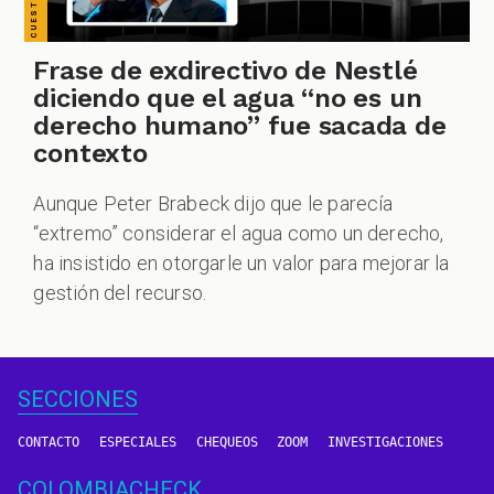
Frase de exdirectivo de Nestlé
diciendo que el agua “no es un
derecho humano” fue sacada de
contexto
Aunque Peter Brabeck dijo que le parecía
“extremo” considerar el agua como un derecho,
ha insistido en otorgarle un valor para mejorar la
gestión del recurso.
SECCIONES
CONTACTO
ESPECIALES
CHEQUEOS
ZOOM
INVESTIGACIONES
COLOMBIACHECK