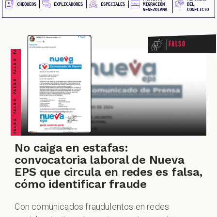
QUEOS
FALSO FALSO FALSO FALSO FALSO FALSO FALSO
EXPLICADORES
CHEQUEOS
ESPECIALES
MIGRACIÓN
DEL
VENEZOLANA
CONFLICTO
Falso
IONES
No caiga en estafas:
convocatoria laboral de Nueva
EPS que circula en redes es falsa,
IALES
cómo identificar fraude
Con comunicados fraudulentos en redes