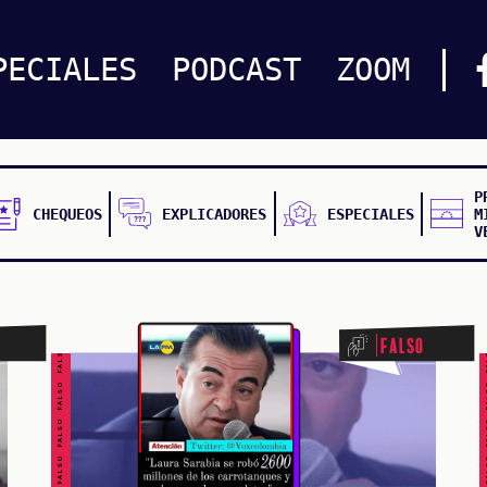
PECIALES
PODCAST
ZOOM
P
CHEQUEOS
EXPLICADORES
ESPECIALES
M
V
FALSO FALSO FALSO FALSO FALSO FALSO FALSO
FALSO FALSO FALSO F
Falso