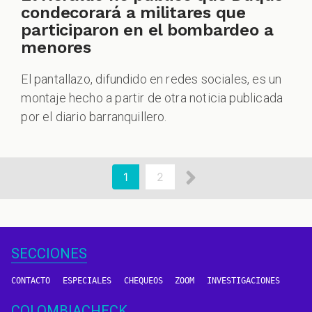
condecorará a militares que
participaron en el bombardeo a
menores
El pantallazo, difundido en redes sociales, es un
montaje hecho a partir de otra noticia publicada
por el diario barranquillero.
aginación
Siguiente
Página
1
Page
2
actual
página
SECCIONES
CONTACTO
ESPECIALES
CHEQUEOS
ZOOM
INVESTIGACIONES
COLOMBIACHECK