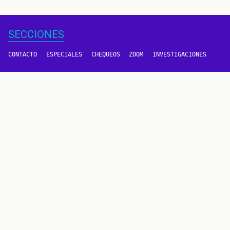
SECCIONES
CONTACTO
ESPECIALES
CHEQUEOS
ZOOM
INVESTIGACIONES
COLOMBIACHECK
SOBRE NOSOTROS
POLÍTICA DE DATOS
PREGUNTAS FRECUENTES
METODOLOGÍA
TÉRMINOS Y CONDICIONES
Un proyecto de
CONTÁCTANOS
METODOLOGÍA