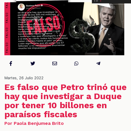
OS
Martes, 26 Julio 2022
Es falso que Petro trinó que
hay que investigar a Duque
por tener 10 billones en
paraísos fiscales
Por Paola Benjumea Brito