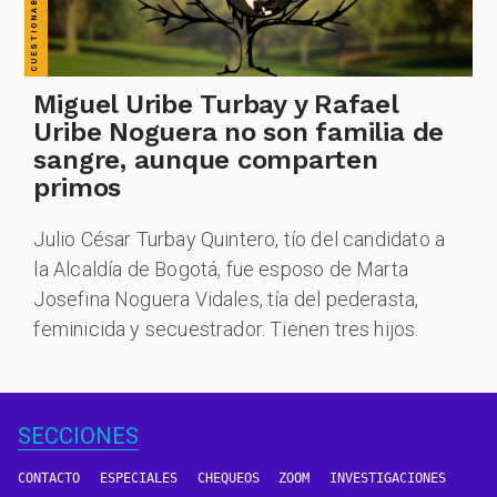
Miguel Uribe Turbay y Rafael
Uribe Noguera no son familia de
sangre, aunque comparten
primos
Julio César Turbay Quintero, tío del candidato a
la Alcaldía de Bogotá, fue esposo de Marta
Josefina Noguera Vidales, tía del pederasta,
feminicida y secuestrador. Tienen tres hijos.
SECCIONES
CONTACTO
ESPECIALES
CHEQUEOS
ZOOM
INVESTIGACIONES