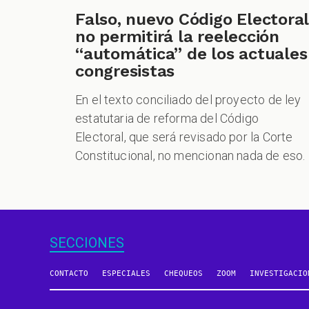
Falso, nuevo Código Electoral
no permitirá la reelección
“automática” de los actuales
congresistas
En el texto conciliado del proyecto de ley
estatutaria de reforma del Código
Electoral, que será revisado por la Corte
Constitucional, no mencionan nada de eso.
SECCIONES
CONTACTO
ESPECIALES
CHEQUEOS
ZOOM
INVESTIGACIO