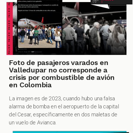
FALSO FALSO FALSO FALSO FALSO FALSO FALSO
GACIONES
CUESTIONABLE CUESTIONABLE CUESTIONABLE CUESTIONABLE CUESTIONABLE CUESTIONABLE CUESTIONABLE
PECIALES
Foto de pasajeros varados en
Valledupar no corresponde a
crisis por combustible de avión
PODCAST
en Colombia
La imagen es de 2023, cuando hubo una falsa
alarma de bomba en el aeropuerto de la capital
del Cesar, específicamente en dos maletas de
ZOOM
un vuelo de Avianca.