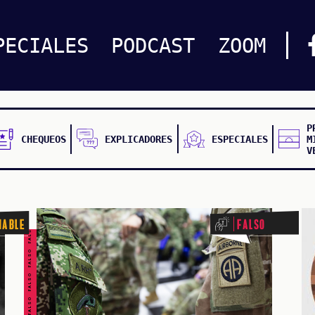
PECIALES
PODCAST
ZOOM
P
CHEQUEOS
EXPLICADORES
ESPECIALES
M
V
FALSO FALSO FALSO FALSO FALSO FALSO FALSO
nable
Falso