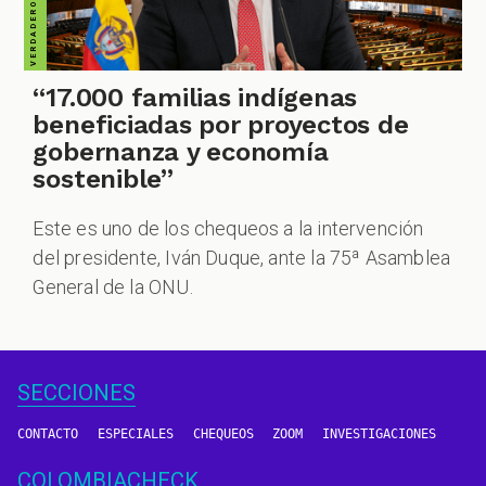
“17.000 familias indígenas
beneficiadas por proyectos de
gobernanza y economía
sostenible”
Este es uno de los chequeos a la intervención
del presidente, Iván Duque, ante la 75ª Asamblea
General de la ONU.
SECCIONES
CONTACTO
ESPECIALES
CHEQUEOS
ZOOM
INVESTIGACIONES
COLOMBIACHECK