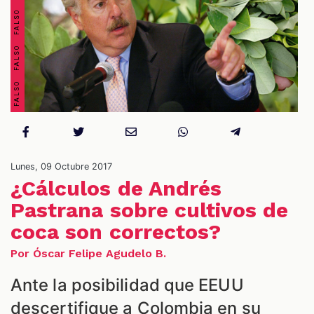
OS
Lunes, 09 Octubre 2017
¿Cálculos de Andrés
Pastrana sobre cultivos de
coca son correctos?
ES
Por Óscar Felipe Agudelo B.
Ante la posibilidad que EEUU
descertifique a Colombia en su