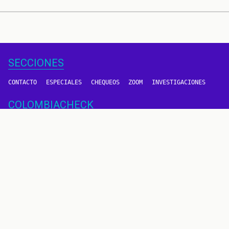
SECCIONES
CONTACTO
ESPECIALES
CHEQUEOS
ZOOM
INVESTIGACIONES
COLOMBIACHECK
SOBRE NOSOTROS
POLÍTICA DE DATOS
PREGUNTAS FRECUENTES
METODOLOGÍA
TÉRMINOS Y CONDICIONES
Un proyecto de