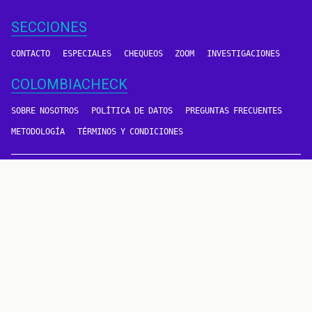
SECCIONES
CONTACTO
ESPECIALES
CHEQUEOS
ZOOM
INVESTIGACIONES
COLOMBIACHECK
SOBRE NOSOTROS
POLÍTICA DE DATOS
PREGUNTAS FRECUENTES
METODOLOGÍA
TÉRMINOS Y CONDICIONES
Un proyecto de
CONTÁCTANOS
METODOLOGÍA
2016 - 2026 © Derechos reservados