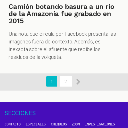
Camión botando basura a un río
de la Amazonía fue grabado en
2015
Una nota que circula por Facebook presenta las
imágenes fuera de contexto. Además, es
inexacta sobre el afluente que recibe los
residuos de la volqueta.
aginación
Siguiente
Página
1
Page
2
actual
página
SECCIONES
CONTACTO
ESPECIALES
CHEQUEOS
ZOOM
INVESTIGACIONES