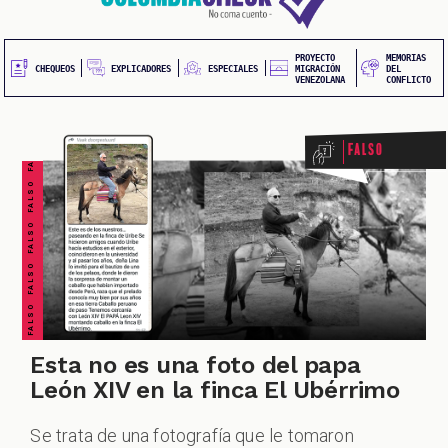
20
contenido
principal
UEOS
PROYECTO
MEMORIAS
FALSO FALSO FALSO FALSO FALSO FALSO FALSO
EXPLICADORES
CHEQUEOS
ESPECIALES
MIGRACIÓN
DEL
VENEZOLANA
CONFLICTO
Falso
ONES
Esta no es una foto del papa
León XIV en la finca El Ubérrimo
Se trata de una fotografía que le tomaron