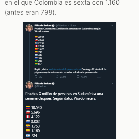
S
en el que Colombia es sexta con 1.160
(antes eran 798).