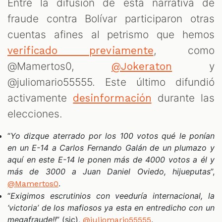
Entre la difusión de esta narrativa de
fraude contra Bolívar participaron otras
cuentas afines al petrismo que hemos
, como
verificado previamente
@Mamertos0,
y
@Jokeraton
@juliomario55555. Este último difundió
activamente
durante las
desinformación
elecciones.
“
Yo dizque aterrado por los 100 votos qué le ponían
en un E-14 a Carlos Fernando Galán de un plumazo y
aquí en este E-14 le ponen más de 4000 votos a él y
más de 3000 a Juan Daniel Oviedo, hijueputas
”,
.
@Mamertos0
“
Exigimos escrutinios con veeduría internacional, la
‘victoria’ de los mafiosos ya esta en entredicho con un
megafraude!!
” (sic),
.
@juliomario55555