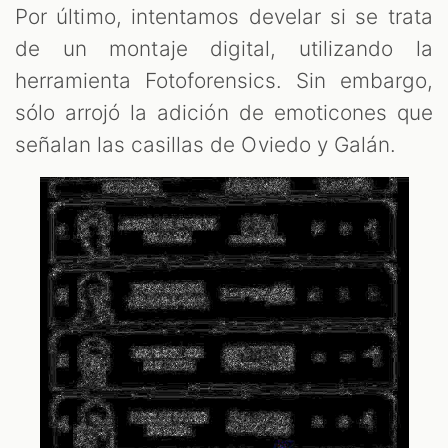
Por último, intentamos develar si se trata
de un montaje digital, utilizando la
herramienta Fotoforensics. Sin embargo,
sólo arrojó la adición de emoticones que
señalan las casillas de Oviedo y Galán.