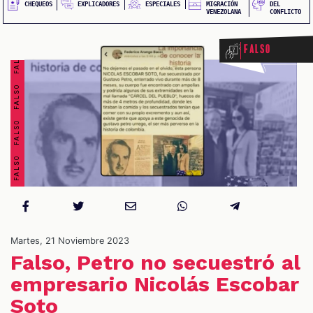
FALSO FALSO FALSO FALSO FALSO FALSO FALSO FALSO
EXPLICADORES
CHEQUEOS
ESPECIALES
MIGRACIÓN
DEL
VENEZOLANA
CONFLICTO
Falso
OS
Martes, 21 Noviembre 2023
Falso, Petro no secuestró al
empresario Nicolás Escobar
Soto