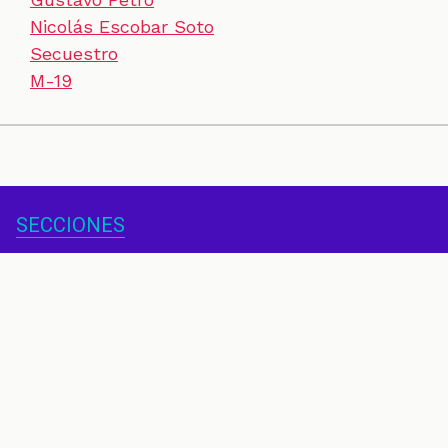
Nicolás Escobar Soto
Secuestro
M-19
SECCIONES
CONTACTO
ESPECIALES
CHEQUEOS
ZOOM
INVESTIGACIONES
COLOMBIACHECK
SOBRE NOSOTROS
POLÍTICA DE DATOS
PREGUNTAS FRECUENTES
METODOLOGÍA
TÉRMINOS Y CONDICIONES
Un proyecto de