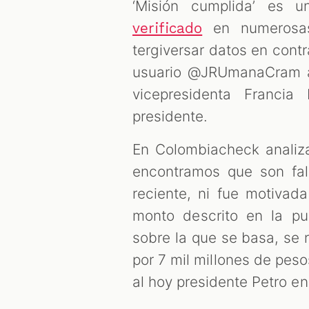
‘Misión cumplida’ es 
en numerosas 
verificado
tergiversar datos en cont
usuario @JRUmanaCram a
vicepresidenta Franc
presidente.
En Colombiacheck analiza
encontramos que son fa
reciente, ni fue motivada 
monto descrito en la p
sobre la que se basa, se 
por 7 mil millones de pes
al hoy presidente Petro e