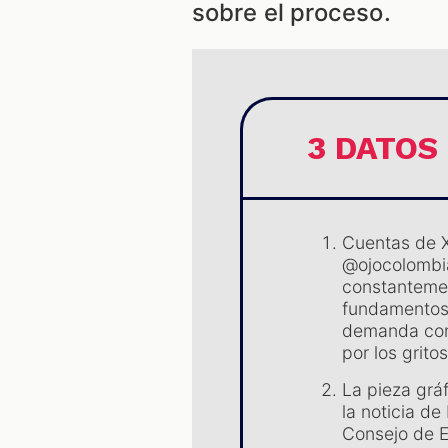
sobre el proceso.
3 DATOS
Cuentas de X
@ojocolombi
constantemen
fundamentos 
demanda cont
por los gritos
La pieza grá
la noticia d
Consejo de E