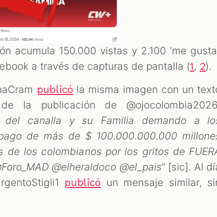
ión acumula 150.000 vistas y 2.100 ‘me gusta’
book a través de capturas de pantalla (
,
).
1
2
anaCram
la misma imagen con un text
publicó
 de la publicación de @ojocolombia2026
 del canalla y su Familia demando a lo
 pago de más de $ 100.000.000.000 millone
 de los colombianos por los gritos de FUER
Foro_MAD @elheraldoco @el_pais
” [sic]. Al d
rgentoStigli1
un mensaje similar, si
publicó