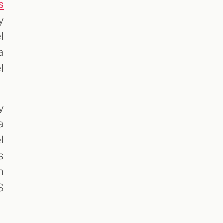
s
y
l
a
l
y
a
l
s
n
S