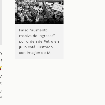
Falso “aumento
masivo de ingresos”
por orden de Petro en
julio está ilustrado
o
con imagen de IA
l

y
s
a
s
”