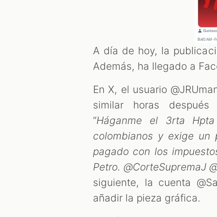
A día de hoy, la publicac
Además, ha llegado a Face
En X, el usuario @JRUm
similar horas después
“
Háganme el 3rta Hpta
colombianos y exige un
pagado con los impuestos
Petro. @CorteSupremaJ @
siguiente, la cuenta @Sa
añadir la pieza gráfica.