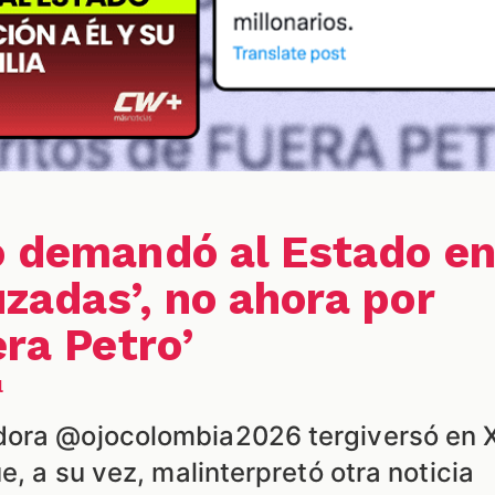
o demandó al Estado e
zadas’, no ahora por
era Petro’
l
dora @ojocolombia2026 tergiversó en 
e, a su vez, malinterpretó otra noticia