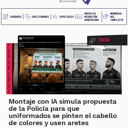
20
principal
UEOS
PROYECTO
MEMORIAS
FALSO FALSO FALSO FALSO FALSO FALSO FALSO
EXPLICADORES
CHEQUEOS
ESPECIALES
MIGRACIÓN
DEL
VENEZOLANA
CONFLICTO
Falso
ONES
Montaje con IA simula propuesta
de la Policía para que
uniformados se pinten el cabello
de colores y usen aretes