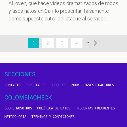
Al joven, que hace videos dramatizados de robos
y asesinatos en Cali, lo presentan falsamente
como supuesto autor del ataque al senador.
aginación
Siguien
…
Página
1
Page
2
Page
3
Page
4
actual
página
SECCIONES
CONTACTO
ESPECIALES
CHEQUEOS
ZOOM
INVESTIGACIONES
COLOMBIACHECK
SOBRE NOSOTROS
POLÍTICA DE DATOS
PREGUNTAS FRECUENTES
METODOLOGÍA
TÉRMINOS Y CONDICIONES