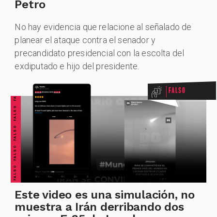
Petro
No hay evidencia que relacione al señalado de
planear el ataque contra el senador y
FALSO FALSO FALSO FALSO FALSO FALSO FALSO
precandidato presidencial con la escolta del
exdiputado e hijo del presidente.
Falso
Este video es una simulación, no
muestra a Irán derribando dos