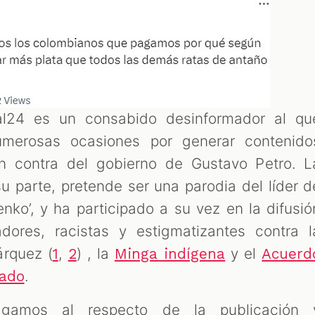
al24 es un consabido desinformador al qu
erosas ocasiones por generar contenido
en contra del gobierno de Gustavo Petro. L
 parte, pretende ser una parodia del líder d
enko’, y ha participado a su vez en la difusió
dores, racistas y estigmatizantes contra l
árquez (
,
) , la
y el
1
2
Minga indígena
Acuerd
.
cado
agamos al respecto de la publicación 