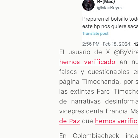
El usuario de X @ByVir
en num
hemos verificado
falsos y cuestionables 
página Timochanda, por su
las extintas Farc ‘Timoch
de narrativas desinforma
vicepresidenta Francia M
que
de Paz
hemos verifi
En Colombiacheck ind