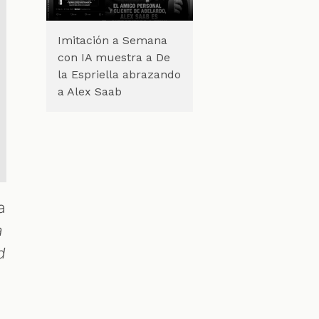
Imitación a Semana
con IA muestra a De
la Espriella abrazando
a Alex Saab
a
a
d