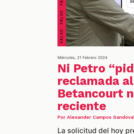
Miércoles, 21 Febrero 2024
Ni Petro “pi
reclamada al
Betancourt n
reciente
Por Alexander Campos Sandova
La solicitud del hoy p