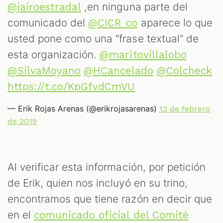
,en ninguna parte del
@jairoestradal
comunicado del
aparece lo que
@CICR_co
usted pone como una “frase textual” de
esta organización.
@maritovillalobo
@SilvaMoyano
@HCancelado
@Colcheck
https://t.co/KpGfvdCmVU
— Erik Rojas Arenas (@erikrojasarenas)
13 de febrero
de 2019
Al verificar esta información, por petición
de Erik, quien nos incluyó en su trino,
encontramos que tiene razón en decir que
en el
comunicado oficial del Comité