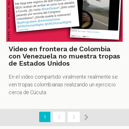
FALSO FALSO FALSO FALSO FALSO FALSO FALSO
Video en frontera de Colombia
con Venezuela no muestra tropas
de Estados Unidos
En el video compartido viralmente realmente se
ven tropas colombianas realizando un ejercicio
cerca de Cúcuta.
aginación
Siguiente
Página
1
Page
2
Page
3
actual
página