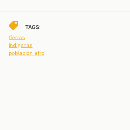
TAGS:
tierras
indígenas
población afro
SECCIONES
CONTACTO
ESPECIALES
CHEQUEOS
ZOOM
INVESTIGACIONES
COLOMBIACHECK
SOBRE NOSOTROS
POLÍTICA DE DATOS
PREGUNTAS FRECUENTES