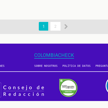
Siguiente
Página
1
Page
2
actual
página
COLOMBIACHECK
NES
SOBRE NOSOTROS
POLÍTICA DE DATOS
PREGUNT