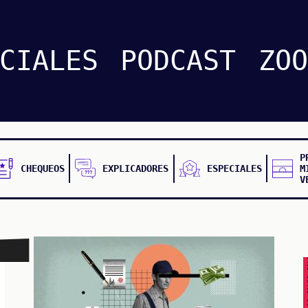
CIALES
PODCAST
ZOO
P
CHEQUEOS
EXPLICADORES
ESPECIALES
M
V
FALSO FALSO FALSO F