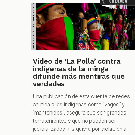
VERDADERO PERO... VERDADERO PERO... VERDADERO PERO... VERDADERO PERO... VERDADERO PERO... VERDADERO PERO... VERDADERO PERO...
Chequeo
Múltiple
Video de ‘La Polla’ contra
indígenas de la minga
difunde más mentiras que
verdades
Una publicación de esta cuenta de redes
califica a los indígenas como “vagos” y
“mantenidos”, asegura que son grandes
terratenientes y que no pueden ser
judicializados ni siquiera por violación a...