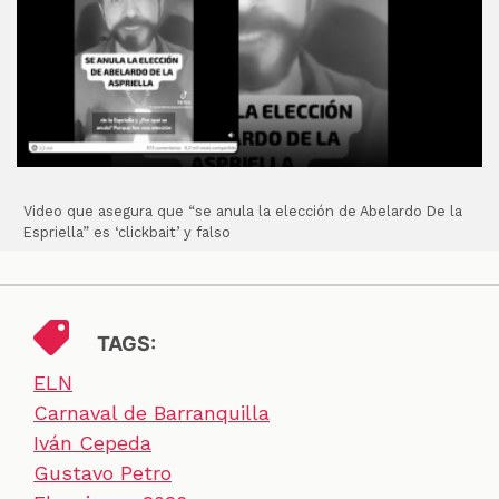
Video que asegura que “se anula la elección de Abelardo De la
Espriella” es ‘clickbait’ y falso
TAGS:
ELN
Carnaval de Barranquilla
Iván Cepeda
Gustavo Petro