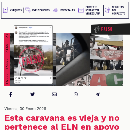
FALSO FALSO FALSO FALSO FALSO FALSO FALSO FALSO
PROYECTO
MEMORIAS
EXPLICADORES
CHEQUEOS
ESPECIALES
MIGRACIÓN
DEL
VENEZOLANA
CONFLICTO
Falso
S
Viernes, 30 Enero 2026
Esta caravana es vieja y no
pertenece al ELN en apoyo