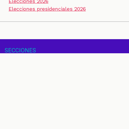
Elecciones 2026
Elecciones presidenciales 2026
SECCIONES
CONTACTO
ESPECIALES
CHEQUEOS
ZOOM
INVESTIGACIONES
COLOMBIACHECK
SOBRE NOSOTROS
POLÍTICA DE DATOS
PREGUNTAS FRECUENTES
METODOLOGÍA
TÉRMINOS Y CONDICIONES
Un proyecto de