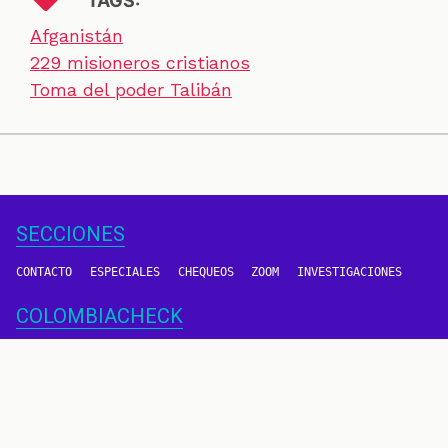
TAGS:
Afganistán
229 misioneros cristianos
Toma del poder Talibán
SECCIONES
CONTACTO
ESPECIALES
CHEQUEOS
ZOOM
INVESTIGACIONES
COLOMBIACHECK
SOBRE NOSOTROS
POLÍTICA DE DATOS
PREGUNTAS FRECUENTES
METODOLOGÍA
TÉRMINOS Y CONDICIONES
Un proyecto de