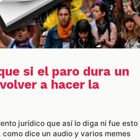
que si el paro dura un
volver a hacer la
nto jurídico que así lo diga ni fue esto
0, como dice un audio y varios memes