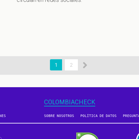
Siguiente
Página
1
Page
2
actual
página
COLOMBIACHECK
NES
SOBRE NOSOTROS
POLÍTICA DE DATOS
PREGUNT