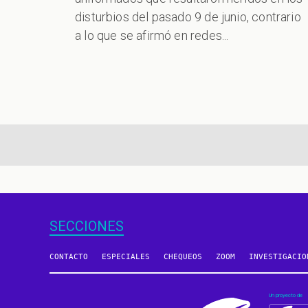
disturbios del pasado 9 de junio, contrario
a lo que se afirmó en redes...
aginación
SECCIONES
CONTACTO
ESPECIALES
CHEQUEOS
ZOOM
INVESTIGACIO
Un proyecto de