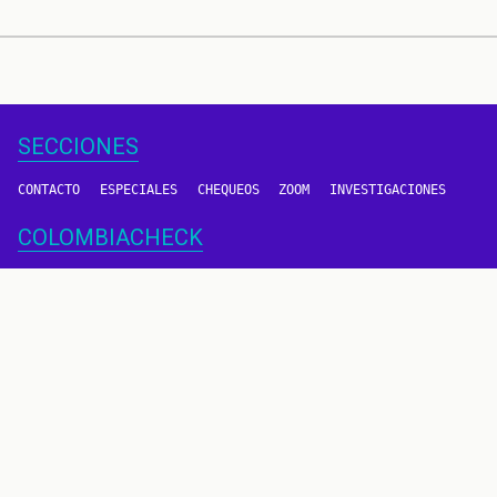
SECCIONES
CONTACTO
ESPECIALES
CHEQUEOS
ZOOM
INVESTIGACIONES
COLOMBIACHECK
SOBRE NOSOTROS
POLÍTICA DE DATOS
PREGUNTAS FRECUENTES
METODOLOGÍA
TÉRMINOS Y CONDICIONES
Un proyecto de