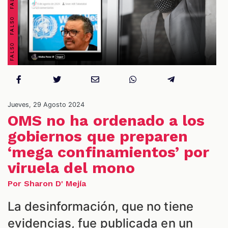
OS
Jueves, 29 Agosto 2024
OMS no ha ordenado a los
gobiernos que preparen
ES
‘mega confinamientos’ por
viruela del mono
Por Sharon D' Mejía
La desinformación, que no tiene
evidencias, fue publicada en un