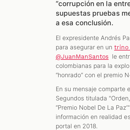
“corrupción en la entr
supuestas pruebas me
a esa conclusión.
El expresidente Andrés P
para asegurar en un
trin
le entr
@JuanManSantos
colombianas para la explor
“honrado” con el premio N
En su mensaje comparte el
Segundos titulada "Orden
“Premio Nobel De La Paz’" 
información en realidad e
portal en 2018.