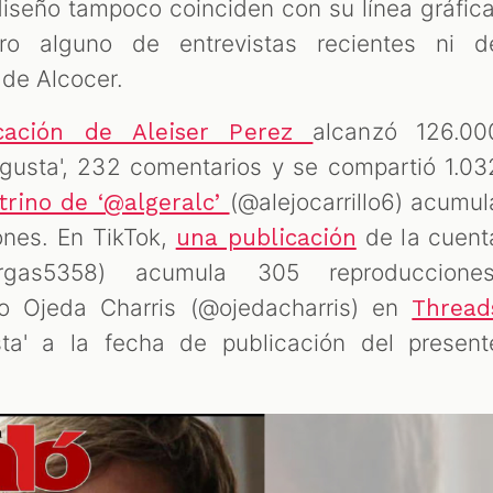
 diseño tampoco coinciden con su línea gráfica
ro alguno de entrevistas recientes ni d
 de Alcocer.
alcanzó 126.00
icación de Aleiser Perez
gusta', 232 comentarios y se compartió 1.03
(@alejocarrillo6) acumul
trino de ‘@algeralc’
nes. En TikTok,
de la cuent
una publicación
argas5358) acumula 305 reproducciones
o Ojeda Charris (@ojedacharris) en
Thread
ta' a la fecha de publicación del present