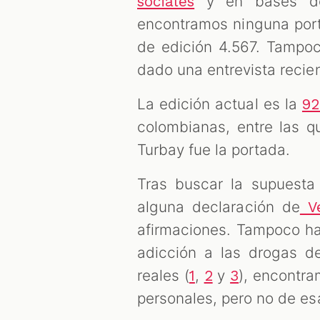
y en bases d
sociales
encontramos ninguna port
de edición 4.567. Tampo
dado una entrevista recie
La edición actual es la
92
colombianas, entre las q
Turbay fue la portada.
Tras buscar la supuesta
alguna declaración de
Ve
afirmaciones. Tampoco ha
adicción a las drogas de
reales (
,
y
), encontr
1
2
3
personales, pero no de e