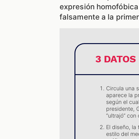
expresión homofóbica 
falsamente a la prime
3 DATOS
Circula una 
aparece la p
según el cua
presidente, G
“ultrajó” co
El diseño, la
estilo del m