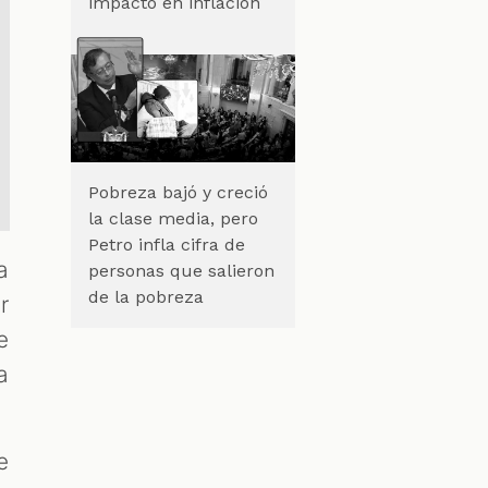
impacto en inflación
Pobreza bajó y creció
la clase media, pero
Petro infla cifra de
a
personas que salieron
de la pobreza
r
e
a
e