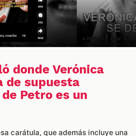
ló donde Verónica
a de supuesta
 de Petro es un
 esa carátula, que además incluye una