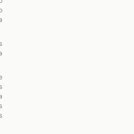
o
o
a
s
a
e
s
a
s
s