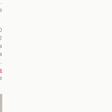
.
e
0
2
a
a
.
s
e