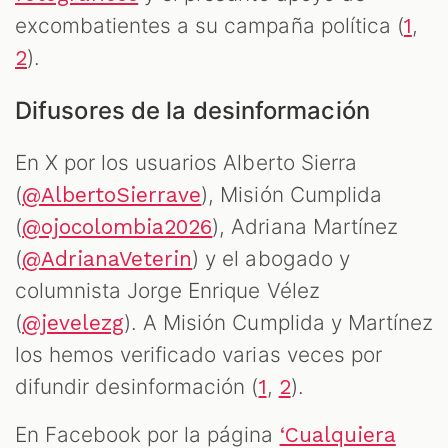
excombatientes a su campaña política (
,
1
).
2
Difusores de la desinformación
En X por los usuarios Alberto Sierra
(
), Misión Cumplida
@AlbertoSierrave
(
), Adriana Martínez
@ojocolombia2026
(
) y el abogado y
@AdrianaVeterin
columnista Jorge Enrique Vélez
(
). A Misión Cumplida y Martínez
@jevelezg
los hemos verificado varias veces por
difundir desinformación (
,
).
1
2
En Facebook por la página
‘Cualquiera