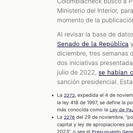
Colombiacheck buscó a Pr
Ministerio del Interior, pa
momento de la publicación
Al revisar la base de dato
y
Senado de la República
diciembre, tres semanas d
dos iniciativas presentada
julio de 2022,
se habían c
sanción presidencial. Esta
La
, expedida el 4 de noviem
2272
la ley 418 de 1997, se define la p
más conocida como la
Ley de Pa
La
del 29 de noviembre, “por
2276
capital y ley de apropiaciones par
2023”, o sea el
Presupuesto Gene