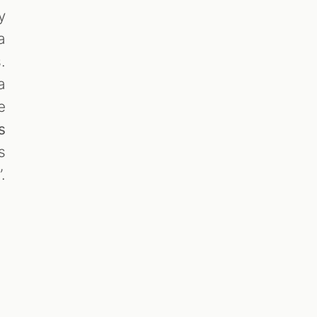
y
a
.
a
e
s
s
.