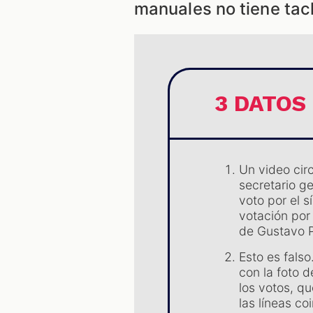
manuales no tiene tac
3 DATOS
Un video cir
secretario g
voto por el s
votación por
de Gustavo P
Esto es fals
con la foto 
los votos, q
las líneas c