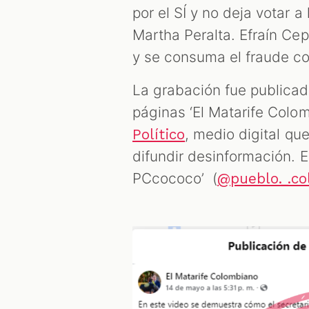
por el SÍ y no deja votar 
Martha Peralta. Efraín Ce
y se consuma el fraude con
La grabación fue publicad
páginas ‘El Matarife Colom
, medio digital q
Político
difundir desinformación. E
PCcococo’ (
@pueblo._.c