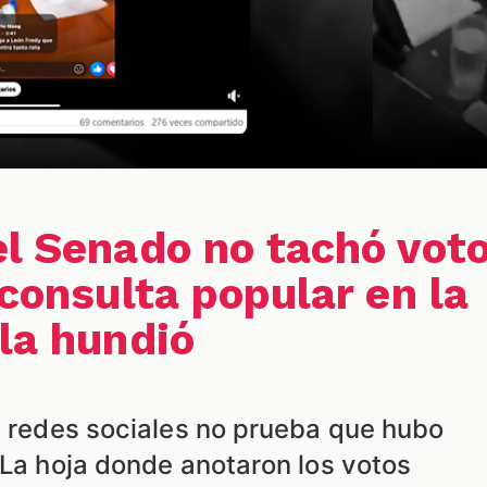
el Senado no tachó vot
 consulta popular en la
 la hundió
en redes sociales no prueba que hubo
 La hoja donde anotaron los votos