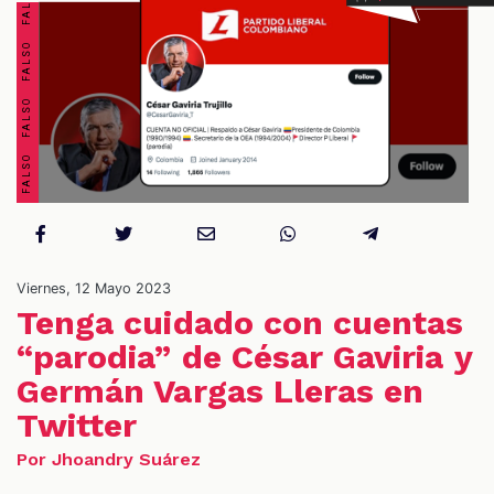
S
Viernes, 12 Mayo 2023
Tenga cuidado con cuentas
“parodia” de César Gaviria y
Germán Vargas Lleras en
Twitter
Por Jhoandry Suárez