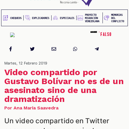
20
contenido
principal
UEOS
PROYECTO
MEMORIAS
EXPLICADORES
CHEQUEOS
ESPECIALES
MIGRACIÓN
DEL
VENEZOLANA
CONFLICTO
Falso
Martes, 12 Febrero 2019
Video compartido por
ONES
Gustavo Bolívar no es de un
asesinato sino de una
dramatización
Por Ana María Saavedra
Un video compartido en Twitter