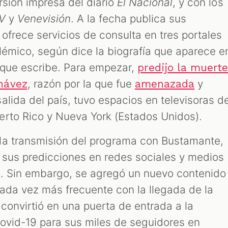
rsión impresa del diario
El Nacional
, y con los
V
y
Venevisió
n
. A la fecha publica sus
ofrece servicios de consulta en tres portales
olémico, según dice la biografía que aparece e
 que escribe. Para empezar,
predijo la muert
, razón por la que fue
y
hávez
amenazada
lida del país, tuvo espacios en televisoras d
rto Rico y Nueva York (Estados Unidos).
la transmisión del programa con Bustamante,
 sus predicciones en redes sociales y medios
s. Sin embargo, se agregó un nuevo contenido
cada vez más frecuente con la llegada de la
convirtió en una puerta de entrada a la
ovid-19 para sus miles de seguidores en