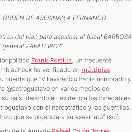
A ORDEN DE ASESINAR A FERNANDO
rás del plan para asesinar al fiscal BARBOSA
el general ZAPATEIRO?”
dor político
, un frecuente
Frank Portilla
ombiacheck ha verificado en
múltiples
su cuenta que “Villavicencio había nombrado y
ero @petrogustavo en varios medios de
su país, dejando en evidencia los innegables
rogustavo con el narcotráfico y las guerrillas,
hizo que se organizara su asesinato” (sic).
irado de la Armada
Rafael Colón Torres