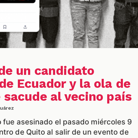
 de un candidato
de Ecuador y la ola de
 sacude al vecino país
Suárez
o fue asesinado el pasado miércoles 9
tro de Quito al salir de un evento de