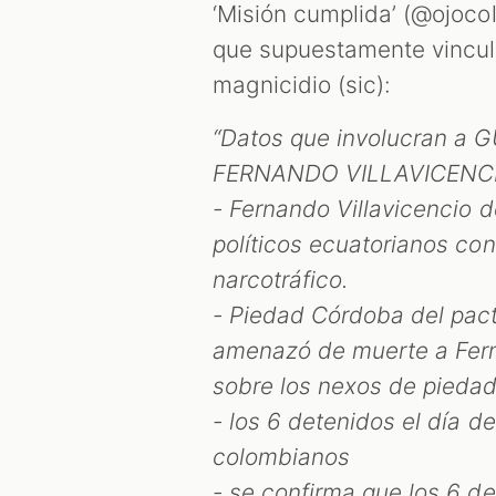
‘Misión cumplida’ (@ojoco
que supuestamente vincul
magnicidio (sic):
“Datos que involucran a 
FERNANDO VILLAVICENCI
- Fernando Villavicencio d
políticos ecuatorianos co
narcotráfico.
- Piedad Córdoba del pac
amenazó de muerte a Ferna
sobre los nexos de pied
- los 6 detenidos el día d
colombianos
- se confirma que los 6 d