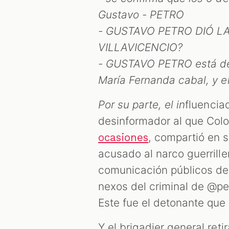
Gustavo - PETRO
- GUSTAVO PETRO DIÓ L
VILLAVICENCIO?
- GUSTAVO PETRO está det
María Fernanda cabal, y 
Por su parte, el in
fluencia
desinformador al que Col
, compartió en 
ocasiones
acusado al narco guerrill
comunicación públicos de 
nexos del criminal de @pet
Este fue el detonante que 
Y el brigadier general ret