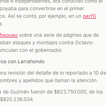
ente e Independientes, era conocido como el
oyaba para convertirse en el primer
s. Así se contó, por ejemplo, en un
perfil
a.
sobre una serie de páginas que de
chequeo
aban ataques y montajes contra Octavio
 vinculan con el gobernador.
ados con Larrahondo
una revisión del detalle de lo reportado a 10 d
ombres y apellidos que llaman la atención.
a de Guzmán fueron de $823.750.000, de los
r $820.236.034.