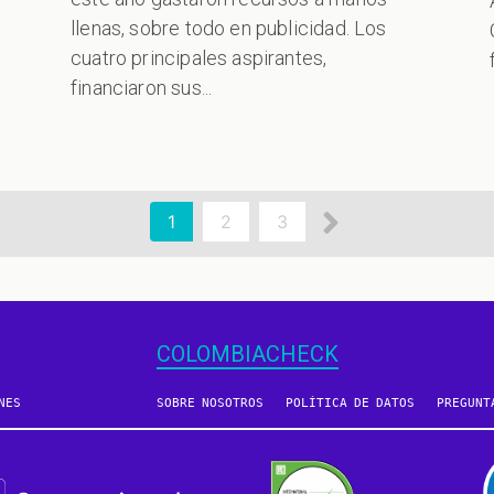
llenas, sobre todo en publicidad. Los
cuatro principales aspirantes,
financiaron sus...
Siguiente
Página
1
Page
2
Page
3
actual
página
COLOMBIACHECK
NES
SOBRE NOSOTROS
POLÍTICA DE DATOS
PREGUNT