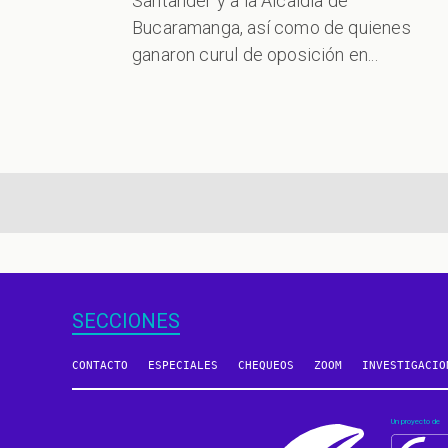
Santander y a la Alcaldía de
Bucaramanga, así como de quienes
ganaron curul de oposición en...
aginación
SECCIONES
CONTACTO
ESPECIALES
CHEQUEOS
ZOOM
INVESTIGACIO
Un proyecto de