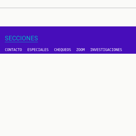
SECCIONES
CONTACTO
ESPECIALES
CHEQUEOS
ZOOM
INVESTIGACIONES
COLOMBIACHECK
SOBRE NOSOTROS
POLÍTICA DE DATOS
PREGUNTAS FRECUENTES
METODOLOGÍA
TÉRMINOS Y CONDICIONES
Un proyecto de