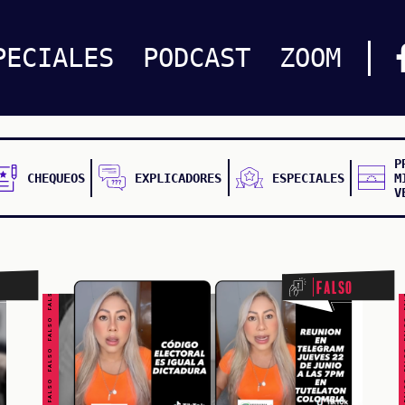
PECIALES
PODCAST
ZOOM
P
CHEQUEOS
EXPLICADORES
ESPECIALES
M
V
FALSO FALSO FALSO FALSO FALSO FALSO FALSO
FALSO FALSO FALSO F
Falso