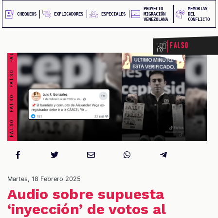
FALSO FALSO FALSO FALSO FALSO FALSO FALSO FALSO
PROYECTO
MEMORIAS
EXPLICADORES
CHEQUEOS
ESPECIALES
MIGRACIÓN
DEL
VENEZOLANA
CONFLICTO
Falso
S
Martes, 18 Febrero 2025
Audio sobre supuesta
‘inyección’ de votos al